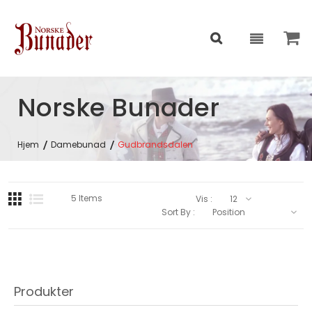
Norske Bunader
Hjem
Damebunad
Gudbrandsdalen
5
Items
Vis :
Sort By :
Produkter