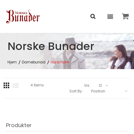
Norske Bunader
Hjem
Damebunad
Nordmøre
4
Items
Vis :
Sort By :
Produkter