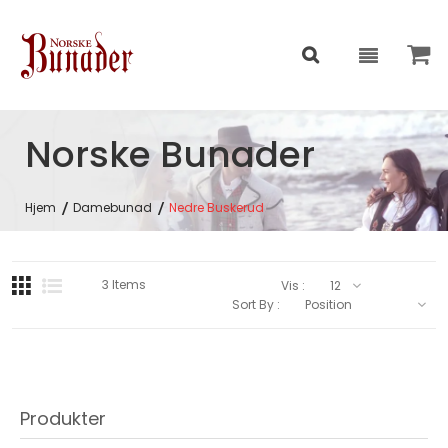
Norske Bunader
Hjem
Damebunad
Nedre Buskerud
3
Items
Vis :
Sort By :
Produkter