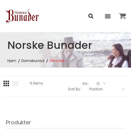
Norske Bunader
Hjem
Damebunad
Damask
6
Items
Vis :
Sort By :
Produkter