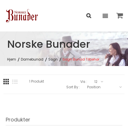
Norske Bunader
Hjem
Damebunad
Sogn
Sogn Bunad Tilbehør
1
Produkt
Vis :
Sort By :
Produkter