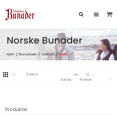
Norske Bunader
Hjem
Bunadsølv
Vestfold
Kjeder
5
Items
Vis :
Sort By :
Produkter