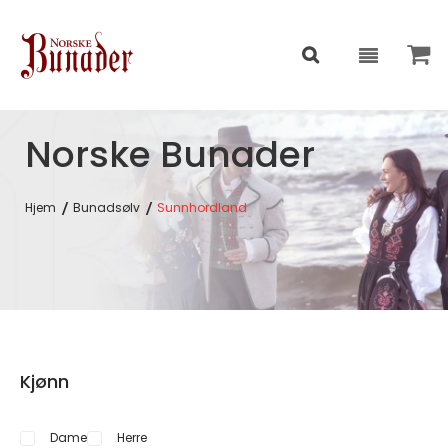
Norske Bunader
Hjem
Bunadsølv
Sunnhordland
Kjønn
Dame
Herre