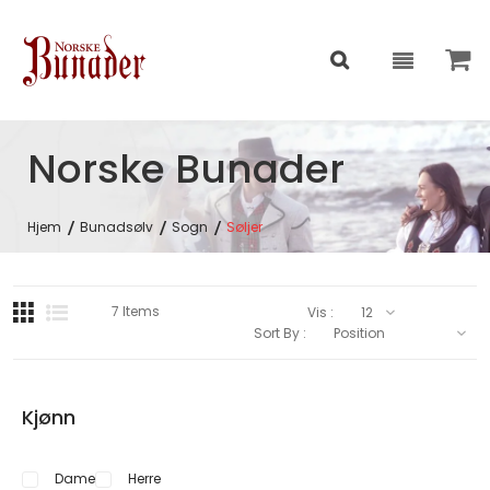
Norske Bunader
Hjem
Bunadsølv
Sogn
Søljer
7
Items
Vis :
Sort By :
Kjønn
Dame
Herre