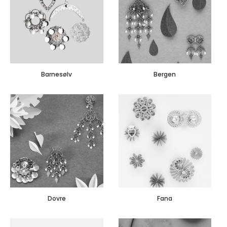
Barnesølv
Bergen
Dovre
Fana