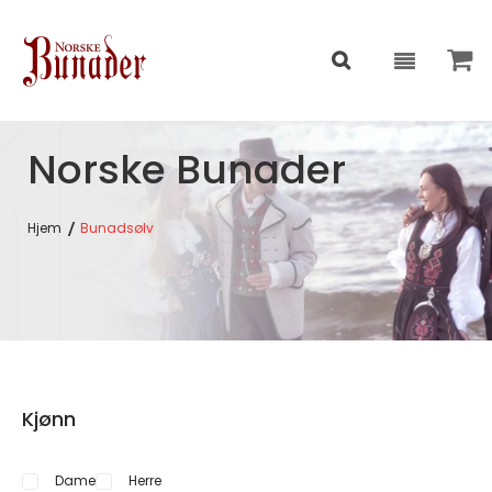
Norske Bunader
Hjem
Bunadsølv
Kjønn
Dame
Herre