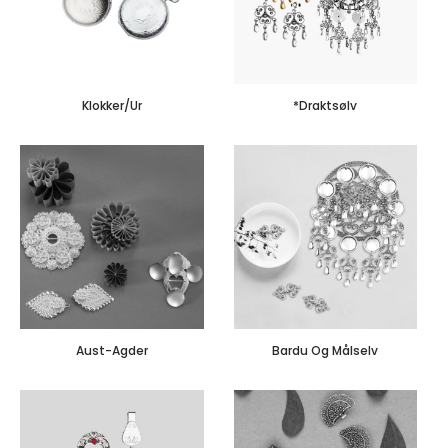
Klokker/Ur
*Draktsølv
Aust-Agder
Bardu Og Målselv