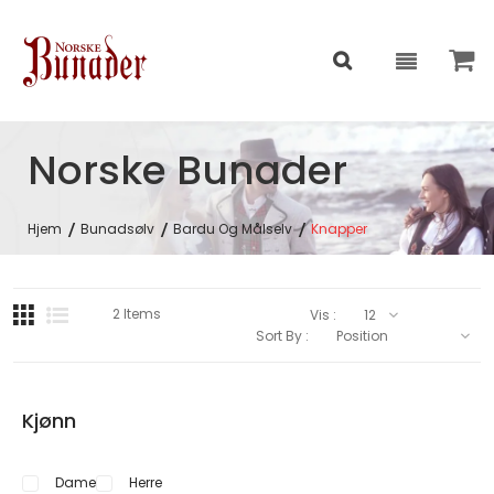
Norske Bunader
Hjem
Bunadsølv
Bardu Og Målselv
Knapper
2
Items
Vis :
Sort By :
Kjønn
Dame
Herre