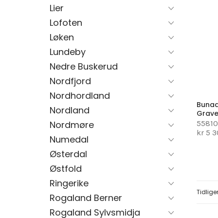
Lier
Lofoten
Løken
Lundeby
Nedre Buskerud
Nordfjord
Nordhordland
Bunad
Nordland
Grave
55810
Nordmøre
kr 5 
Numedal
Østerdal
Østfold
Ringerike
Page
Tidlige
Rogaland Berner
Rogaland Sylvsmidja