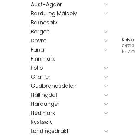
Aust-Agder
Bardu og Målselv
Barnesølv
Bergen
Dovre
Knivk
64713
Fana
kr 77
Finnmark
Follo
Graffer
Gudbrandsdalen
Hallingdal
Hardanger
Hedmark
Kystsølv
Landingsdrakt