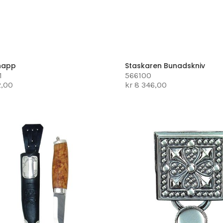
napp
Staskaren Bunadskniv
1
566100
2,00
kr 8 346,00