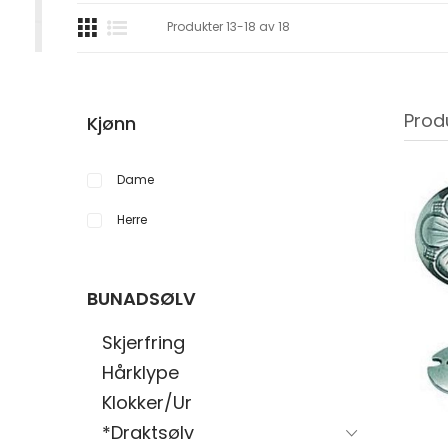
Produkter
13
-
18
av
18
Prod
Kjønn
Dame
Herre
BUNADSØLV
Skjerfring
Hårklype
Klokker/Ur
*Draktsølv