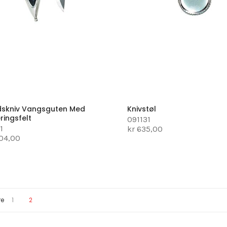
skniv Vangsguten Med
Knivstøl
ringsfelt
091131
1
kr 635,00
304,00
Page
You're currently reading page
re
1
2