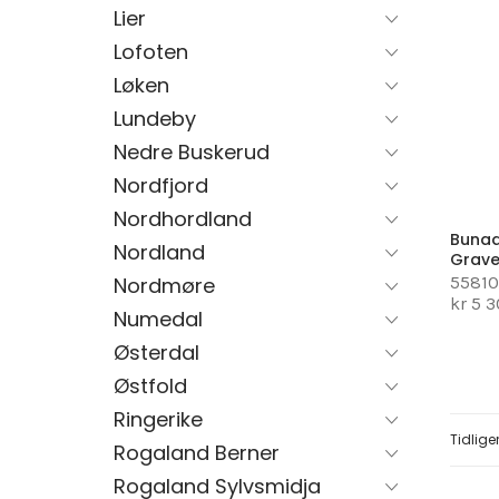
Lier
Lofoten
Løken
Lundeby
Nedre Buskerud
Nordfjord
Nordhordland
Bunad
Nordland
Grave
55810
Nordmøre
kr 5 
Numedal
Østerdal
Østfold
Ringerike
Page
Tidlige
Rogaland Berner
Rogaland Sylvsmidja