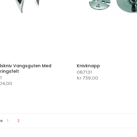
skniv Vangsguten Med
Knivknapp
ringsfelt
087131
1
kr 759,00
304,00
Page
You're currently reading page
re
1
2