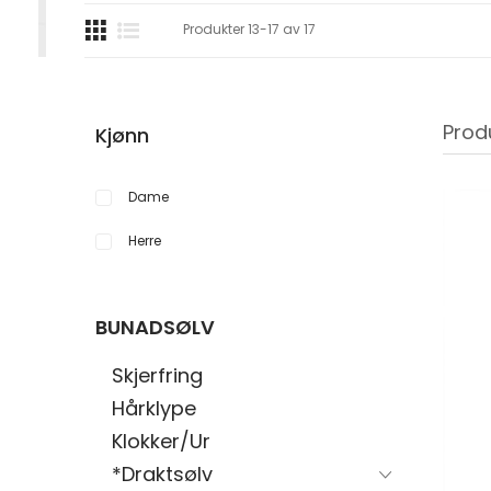
Produkter
13
-
17
av
17
Prod
Kjønn
Dame
Herre
BUNADSØLV
Skjerfring
Hårklype
Klokker/Ur
*Draktsølv