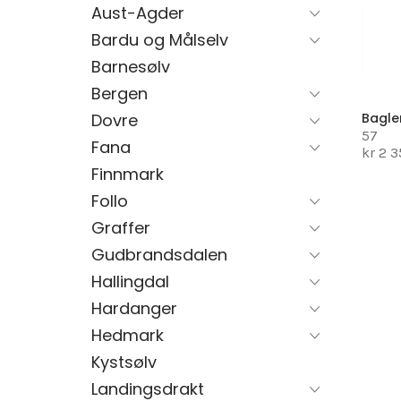
Aust-Agder
Bardu og Målselv
Barnesølv
Bergen
Dovre
Bagle
57
Fana
kr 2 
Finnmark
Follo
Graffer
Gudbrandsdalen
Hallingdal
Hardanger
Hedmark
Kystsølv
Landingsdrakt