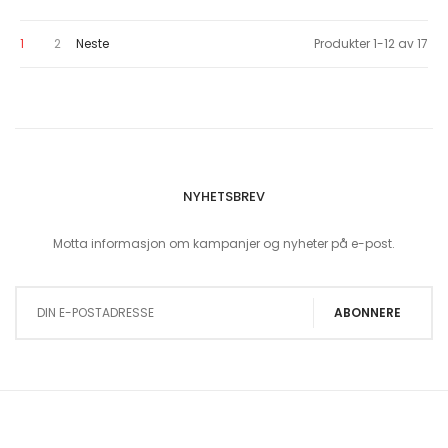
You're currently reading page
Page
Page
1
2
Neste
Produkter
1
-
12
av
17
NYHETSBREV
Motta informasjon om kampanjer og nyheter på e-post.
Sign Up for Our Newsletter:
ABONNERE