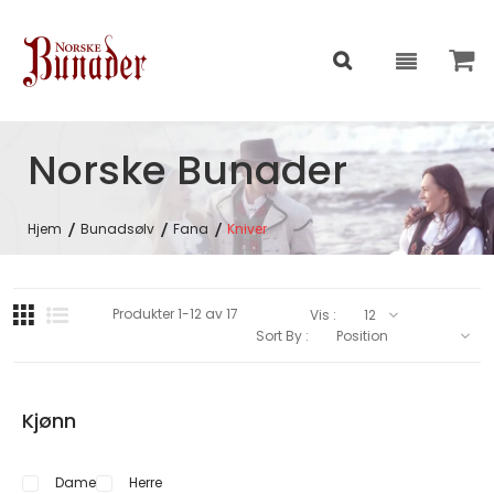
Norske Bunader
Hjem
Bunadsølv
Fana
Kniver
Produkter
1
-
12
av
17
Vis :
Sort By :
Kjønn
Dame
Herre