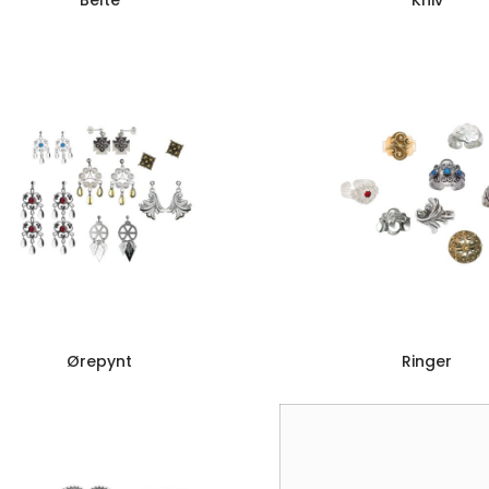
Belte
Kniv
Ørepynt
Ringer