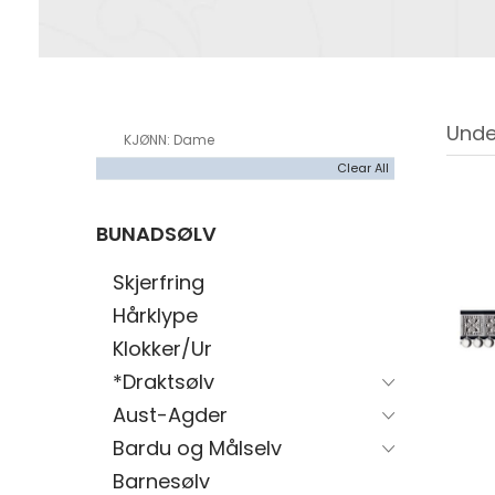
Unde
KJØNN
Dame
Clear All
BUNADSØLV
Skjerfring
Hårklype
Klokker/Ur
*Draktsølv
Aust-Agder
Bardu og Målselv
Barnesølv