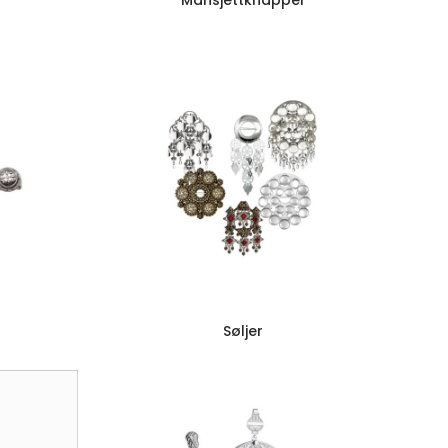
Mansjettknapper
Søljer