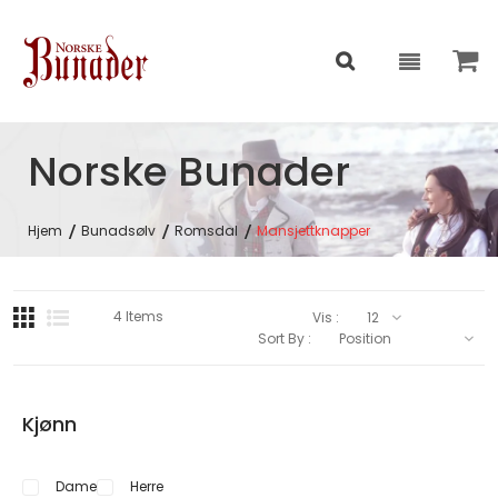
Norske Bunader
Hjem
Bunadsølv
Romsdal
Mansjettknapper
4
Items
Vis :
Sort By :
Kjønn
Dame
Herre