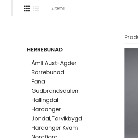
2
Items
Prod
HERREBUNAD
Åmli Aust-Agder
Borrebunad
Fana
Gudbrandsdalen
Hallingdal
Hardanger
Jondal,Tørvikbygd
Hardanger Kvam
Nordfjord