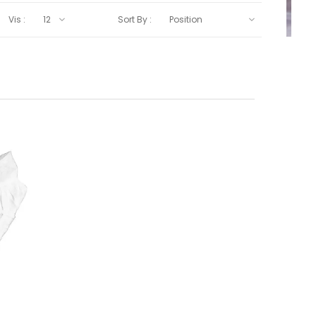
Vis :
Sort By :