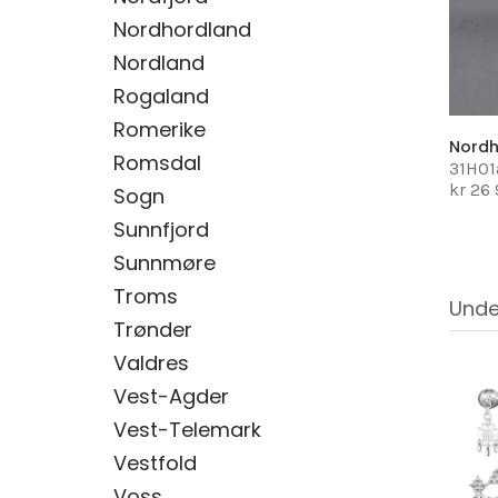
Nordhordland
Nordland
Rogaland
Romerike
Nord
Romsdal
31H01
kr 26
Sogn
Sunnfjord
Sunnmøre
Troms
Unde
Trønder
Valdres
Vest-Agder
Vest-Telemark
Vestfold
Voss