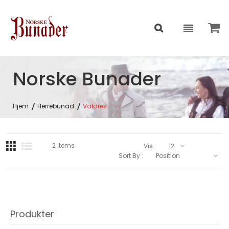
Norske Bunader
Hjem
Herrebunad
Valdres
2
Items
Vis :
Sort By :
Produkter