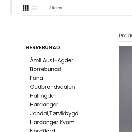
3
Items
Prod
HERREBUNAD
Åmli Aust-Agder
Borrebunad
Fana
Gudbrandsdalen
Hallingdal
Hardanger
Jondal,Tørvikbygd
Hardanger Kvam
Nordfjord