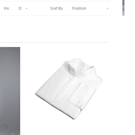
Vis :
Sort By :