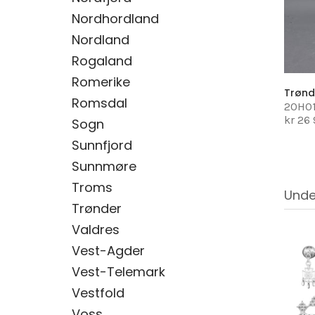
Nordhordland
Nordland
Rogaland
Romerike
Trønd
Romsdal
20H0
kr 26
Sogn
Sunnfjord
Sunnmøre
Troms
Unde
Trønder
Valdres
Vest-Agder
Vest-Telemark
Vestfold
Voss