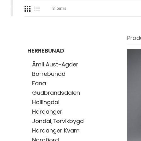
3
Items
Prod
HERREBUNAD
Åmli Aust-Agder
Borrebunad
Fana
Gudbrandsdalen
Hallingdal
Hardanger
Jondal,Tørvikbygd
Hardanger Kvam
Nordfjord