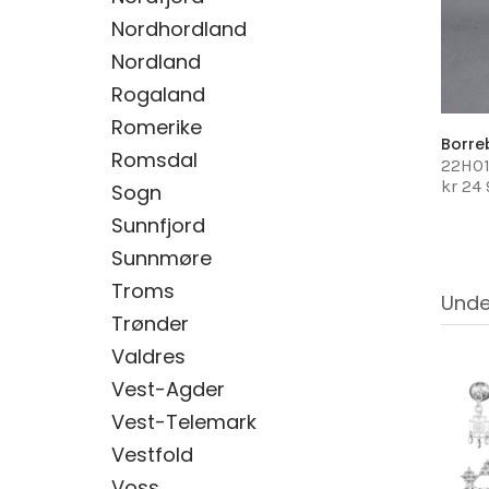
Nordhordland
Nordland
Rogaland
Romerike
Borr
Romsdal
22H0
kr 24
Sogn
Sunnfjord
Sunnmøre
Troms
Unde
Trønder
Valdres
Vest-Agder
Vest-Telemark
Vestfold
Voss