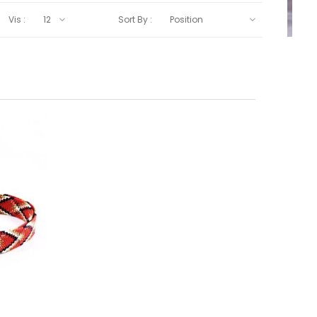
Vis :
Sort By :