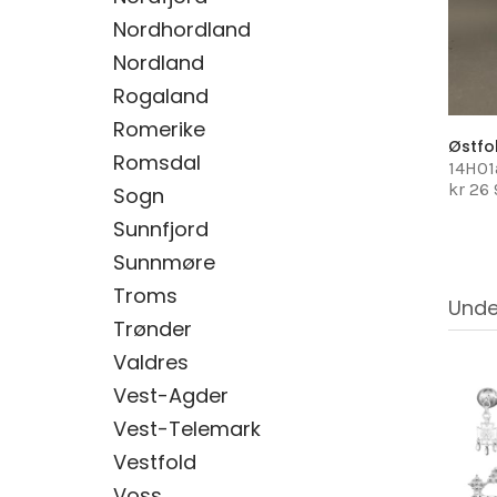
Nordhordland
Nordland
Rogaland
Romerike
Østfo
Romsdal
14H01
kr 26
Sogn
Sunnfjord
Sunnmøre
Troms
Unde
Trønder
Valdres
Vest-Agder
Vest-Telemark
Vestfold
Voss