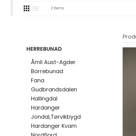
2
Items
Prod
HERREBUNAD
Åmli Aust-Agder
Borrebunad
Fana
Gudbrandsdalen
Hallingdal
Hardanger
Jondal,Tørvikbygd
Hardanger Kvam
Nordfjord