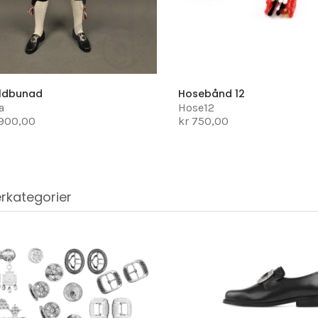
ldbunad
Hosebånd 12
a
Hose12
 900,00
kr 750,00
rkategorier