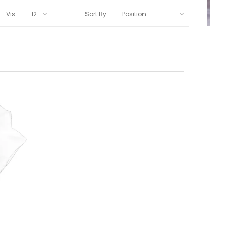
Vis :
Sort By :