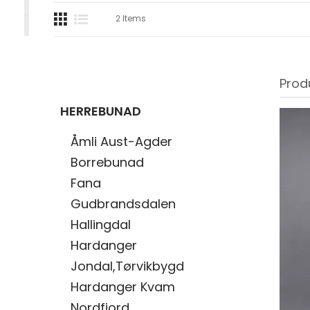
2
Items
Prod
HERREBUNAD
Åmli Aust-Agder
Borrebunad
Fana
Gudbrandsdalen
Hallingdal
Hardanger
Jondal,Tørvikbygd
Hardanger Kvam
Nordfjord