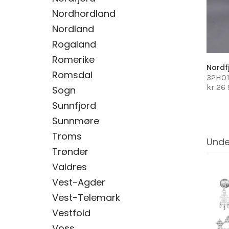
Nordhordland
Nordland
Rogaland
Romerike
Nordf
Romsdal
32H0
kr 26
Sogn
Sunnfjord
Sunnmøre
Troms
Unde
Trønder
Valdres
Vest-Agder
Vest-Telemark
Vestfold
Voss