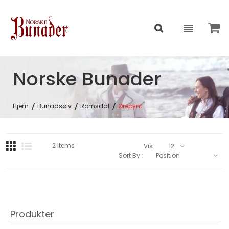
Norske Bunader
Hjem
Bunadsølv
Romsdal
Ørepynt
2
Items
Vis :
Sort By :
Produkter