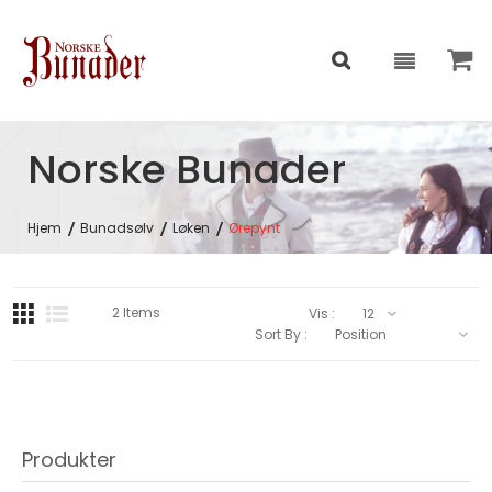
Norske Bunader
Hjem
Bunadsølv
Løken
Ørepynt
2
Items
Vis :
Sort By :
Produkter