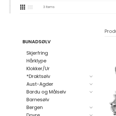
3
Items
Prod
BUNADSØLV
Skjerfring
Hårklype
Klokker/Ur
*Draktsølv
Aust-Agder
Bardu og Målselv
Barnesølv
Bergen
Dovre