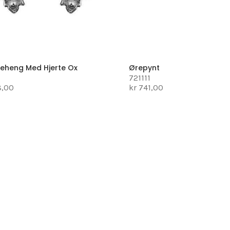
eheng Med Hjerte Ox
Ørepynt
721111
8,00
kr 741,00