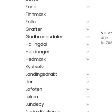
Fana
Finnmark
Follo
Graffer
VO Ør
Gudbrandsdalen
408
kr 79
Hallingdal
Hardanger
Hedmark
Kystsølv
Landingsdrakt
Lier
Lofoten
Løken
Lundeby
Nedre Buskerud