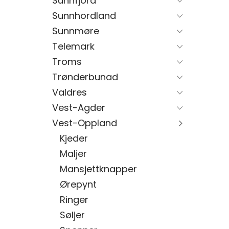
Sunnfjord
Sunnhordland
Sunnmøre
Telemark
Troms
Trønderbunad
Valdres
Vest-Agder
Vest-Oppland
Kjeder
Maljer
Mansjettknapper
Ørepynt
Ringer
Søljer