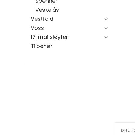
Spenner
Veskelås
Vestfold
Voss
17. mai sløyfer
Tilbehør
Sign Up for