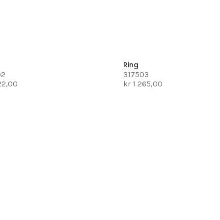
Ring
02
317503
222,00
kr 1 265,00