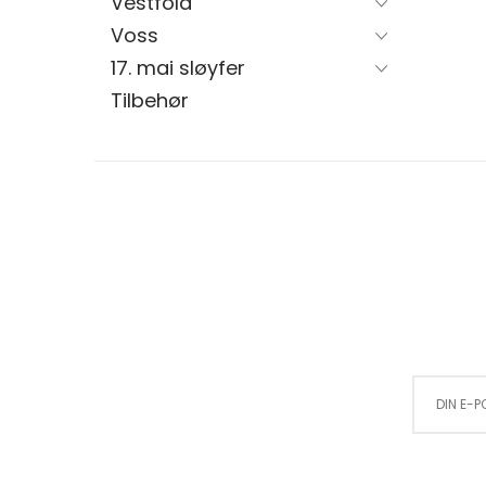
Vestfold
Voss
17. mai sløyfer
Tilbehør
Sign Up for