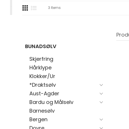
3
Items
Prod
BUNADSØLV
Skjerfring
Hårklype
Klokker/Ur
*Draktsølv
Aust-Agder
Bardu og Målselv
Barnesølv
Bergen
Dovre