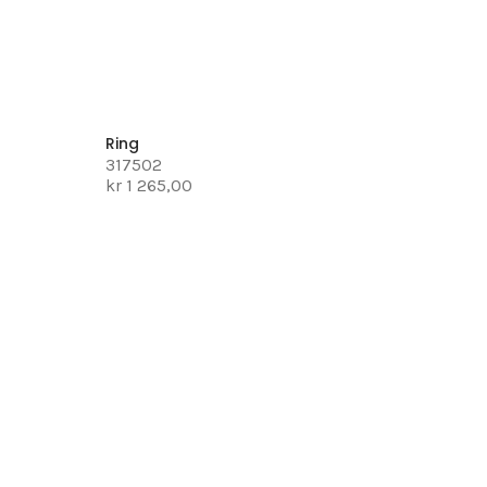
Ring
317502
kr 1 265,00