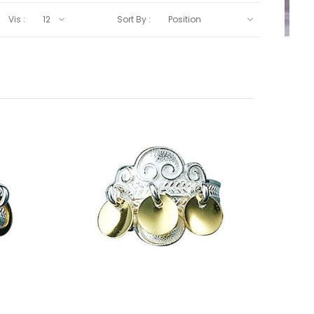
Vis :
Sort By :