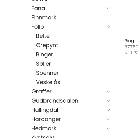
Fana
Finnmark
Follo
Belte
Ring
Ørepynt
3775
kr 1 
Ringer
Søljer
Spenner
Veskelås
Graffer
Gudbrandsdalen
Hallingdal
Hardanger
Hedmark
Kystsølv