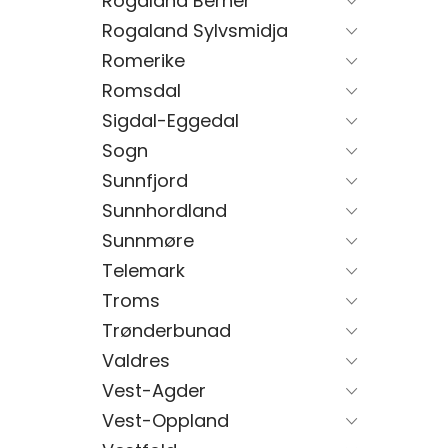
Rogaland Berner
Rogaland Sylvsmidja
Romerike
Romsdal
Sigdal-Eggedal
Sogn
Sunnfjord
Sunnhordland
Sunnmøre
Telemark
Troms
Trønderbunad
Valdres
Vest-Agder
Vest-Oppland