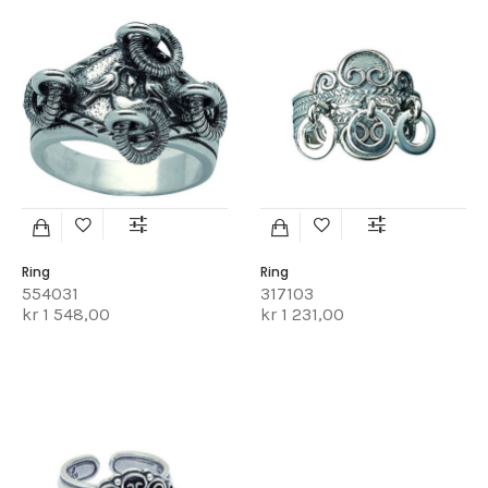
Ring
Ring
554031
317103
kr 1 548,00
kr 1 231,00