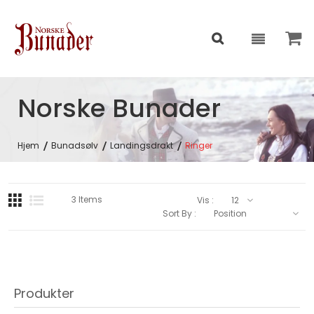
Norske Bunader
Hjem
Bunadsølv
Landingsdrakt
Ringer
3
Items
Vis :
Sort By :
Produkter