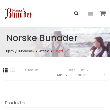
Norske Bunader
Hjem
Bunadsølv
Østfold
Ringer
1
Produkt
Vis :
Sort By :
Produkter