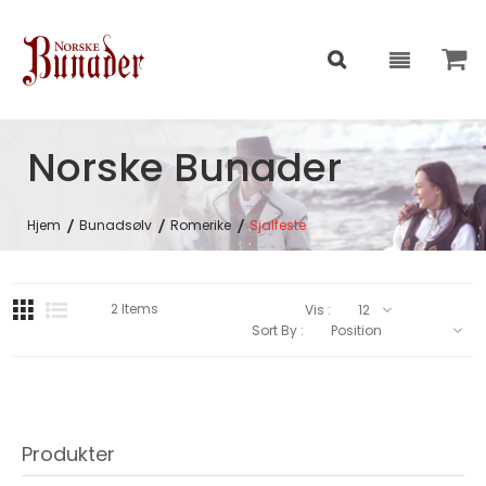
Norske Bunader
Hjem
Bunadsølv
Romerike
Sjalfeste
2
Items
Vis :
Sort By :
Produkter