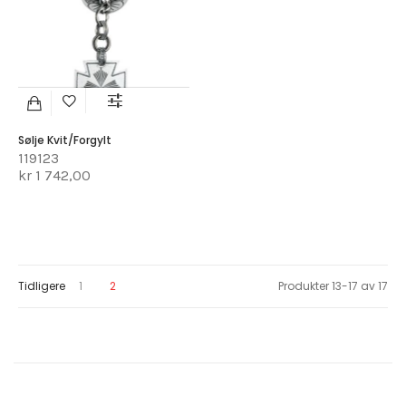
Sølje Kvit/forgylt
119123
kr 1 742,00
Page
Page
You're currently reading page
Tidligere
1
2
Produkter
13
-
17
av
17