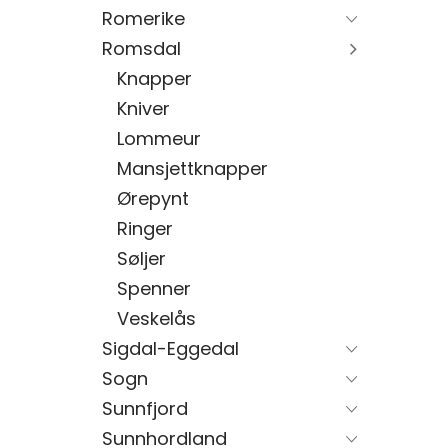
Romerike
Romsdal
Knapper
Kniver
Lommeur
Mansjettknapper
Ørepynt
Ringer
Søljer
Spenner
Veskelås
Sigdal-Eggedal
Sogn
Sunnfjord
Sunnhordland