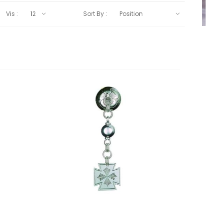
Vis :
Sort By :