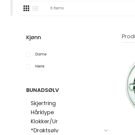
6
Items
Prod
Kjønn
Dame
Herre
BUNADSØLV
Skjerfring
Hårklype
Klokker/Ur
*Draktsølv