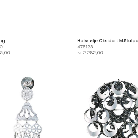
ing
Halssølje Oksidert M.stolp
00
475123
25,00
kr 2 282,00