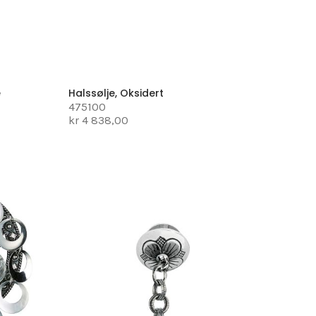
e
Halssølje, Oksidert
475100
kr 4 838,00