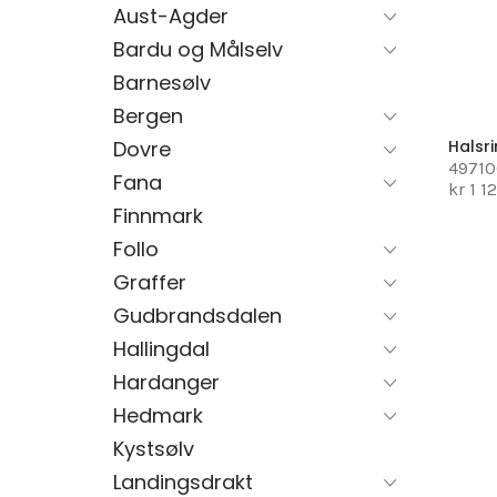
Aust-Agder
Bardu og Målselv
Barnesølv
Bergen
Dovre
Halsr
4971
Fana
kr 1 1
Finnmark
Follo
Graffer
Gudbrandsdalen
Hallingdal
Hardanger
Hedmark
Kystsølv
Landingsdrakt