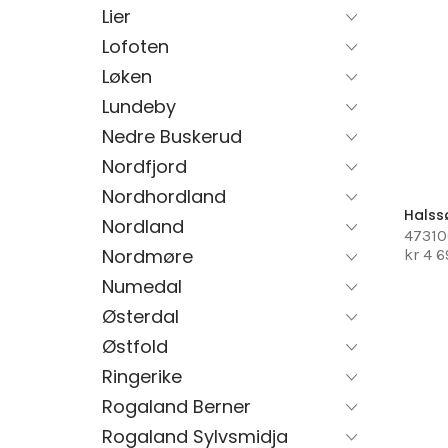
Lier
Lofoten
Løken
Lundeby
Nedre Buskerud
Nordfjord
Nordhordland
Halss
Nordland
4731
Nordmøre
kr 4 
Numedal
Østerdal
Østfold
Ringerike
Rogaland Berner
Rogaland Sylvsmidja