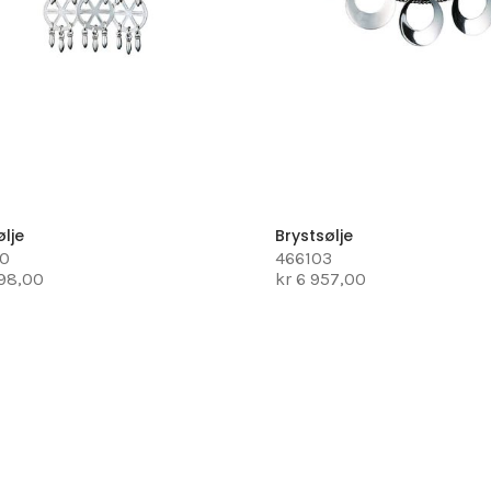
ølje
Brystsølje
00
466103
698,00
kr 6 957,00