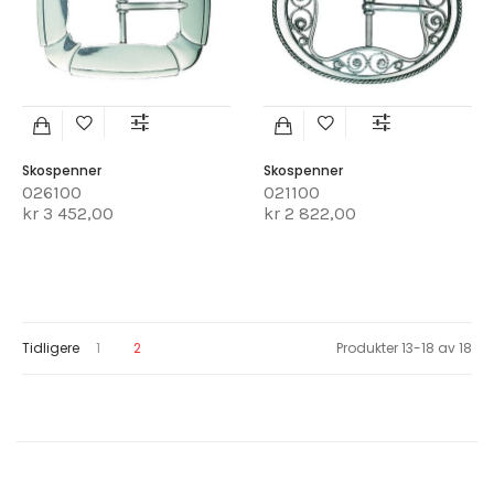
Skospenner
Skospenner
026100
021100
kr 3 452,00
kr 2 822,00
Page
Page
You're currently reading page
Tidligere
1
2
Produkter
13
-
18
av
18