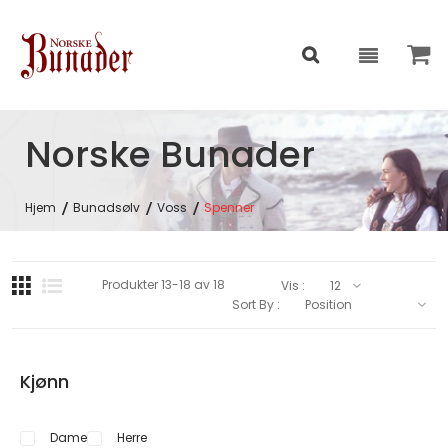
Norske Bunader
Hjem
Bunadsølv
Voss
Spenner
Produkter
13
-
18
av
18
Vis :
Sort By :
Kjønn
Dame
Herre