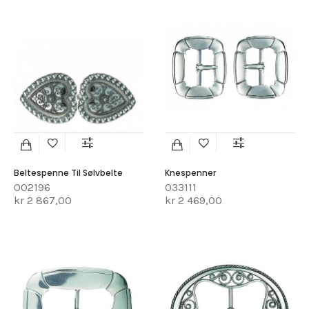
Beltespenne Til Sølvbelte
Knespenner
002196
033111
kr 2 867,00
kr 2 469,00