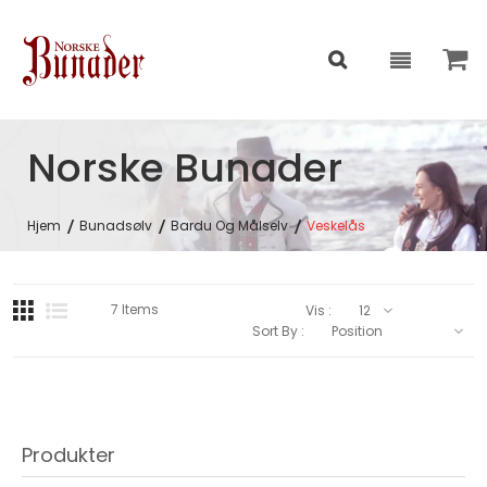
Norske Bunader
Hjem
Bunadsølv
Bardu Og Målselv
Veskelås
7
Items
Vis :
Sort By :
Produkter