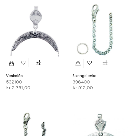
Veskelås
Sikringslenke
532100
398400
kr 2 751,00
kr 912,00