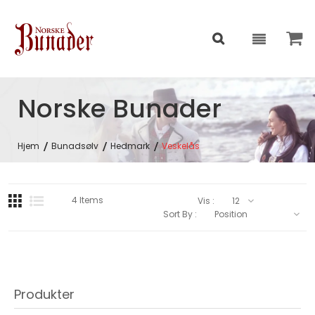
Norske Bunader
Hjem
Bunadsølv
Hedmark
Veskelås
4
Items
Vis :
Sort By :
Produkter