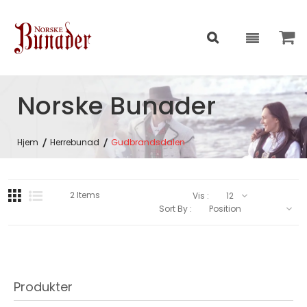
Norske Bunader
Hjem
Herrebunad
Gudbrandsdalen
2
Items
Vis :
Sort By :
Produkter