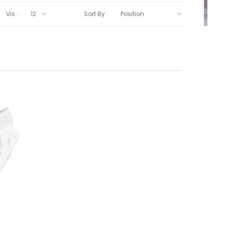
Vis :
Sort By :