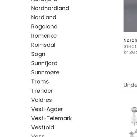
Nordhordland
Nordland
Rogaland
Romerike
Nord
Romsdal
31H01
kr 26
Sogn
Sunnfjord
Sunnmøre
Troms
Unde
Trønder
Valdres
Vest-Agder
Vest-Telemark
Vestfold
Voss