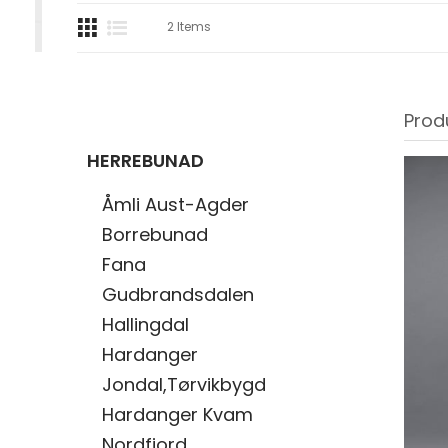
2
Items
Prod
HERREBUNAD
Åmli Aust-Agder
Borrebunad
Fana
Gudbrandsdalen
Hallingdal
Hardanger
Jondal,Tørvikbygd
Hardanger Kvam
Nordfjord