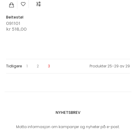
Beltestøl
091101
kr 518,00
Page
Page
Page
You're currently reading page
Tidligere
1
2
3
Produkter
25
-
29
av
29
NYHETSBREV
Motta informasjon om kampanjer og nyheter på e-post.
Sign Up for Our Newsletter: