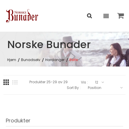
Norske Bunader
Hjem
Bunadsølv
Hardanger
Belte
Produkter
25
-
29
av
29
Vis :
Sort By :
Produkter