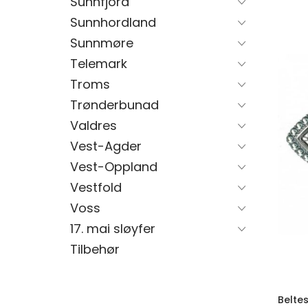
Sunnfjord
Sunnhordland
Sunnmøre
Telemark
Troms
Trønderbunad
Valdres
Vest-Agder
Vest-Oppland
Vestfold
Voss
17. mai sløyfer
Tilbehør
Belte