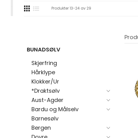
Produkter
13
-
24
av
29
Prod
BUNADSØLV
Skjerfring
Hårklype
Klokker/Ur
*Draktsølv
Aust-Agder
Bardu og Målselv
Barnesølv
Bergen
Dovre