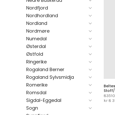
Nedre Buskerud
Nordfjord
Nordhordland
Nordland
Nordmøre
Numedal
Østerdal
Østfold
Ringerike
Rogaland Berner
Rogaland Sylvsmidja
Romerike
Beltes
Stoff/
Romsdal
8351
Sigdal-Eggedal
kr 8 
Sogn