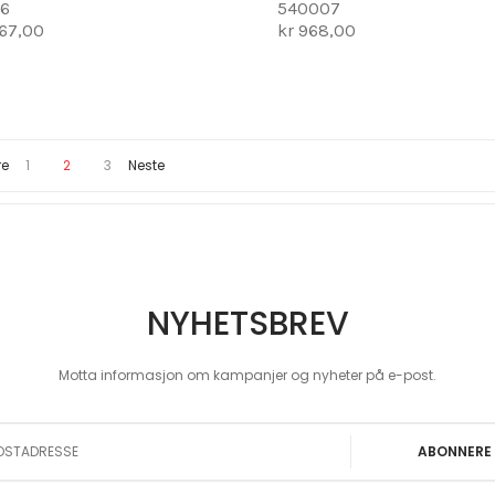
96
540007
867,00
kr 968,00
Page
You're currently reading page
Page
Page
re
1
2
3
Neste
NYHETSBREV
Motta informasjon om kampanjer og nyheter på e-post.
 Our Newsletter:
ABONNERE