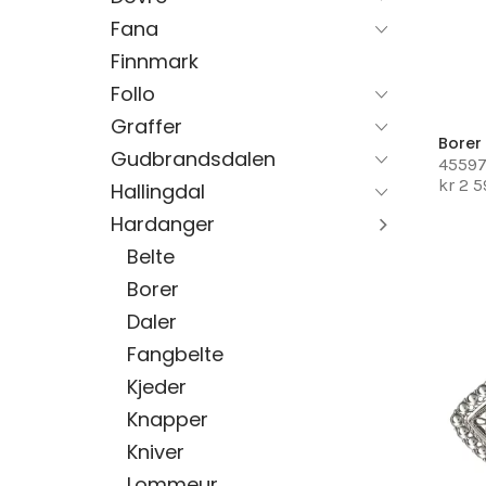
Fana
Finnmark
Follo
Graffer
Bore
Gudbrandsdalen
4559
kr 2 
Hallingdal
Hardanger
Belte
Borer
Daler
Fangbelte
Kjeder
Knapper
Kniver
Lommeur