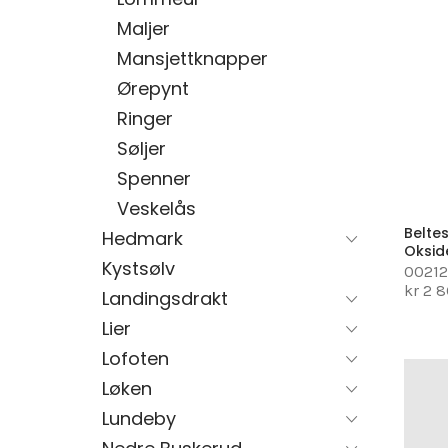
Maljer
Mansjettknapper
Ørepynt
Ringer
Søljer
Spenner
Veskelås
Belte
Hedmark
Oksid
Kystsølv
0021
kr 2 
Landingsdrakt
Lier
Lofoten
Løken
Lundeby