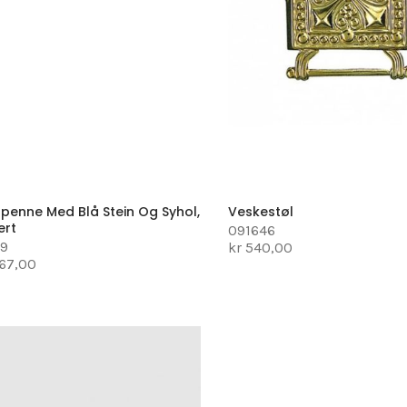
spenne Med Blå Stein Og Syhol,
Veskestøl
ert
091646
29
kr 540,00
867,00