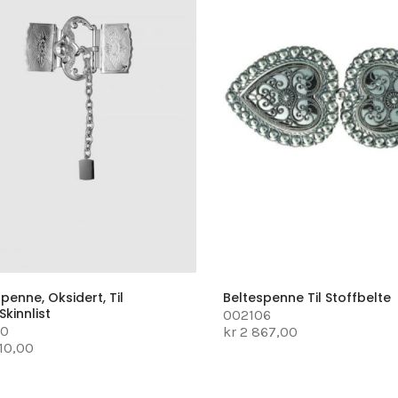
penne, Oksidert, Til
Beltespenne Til Stoffbelte
skinnlist
002106
00
kr 2 867,00
310,00