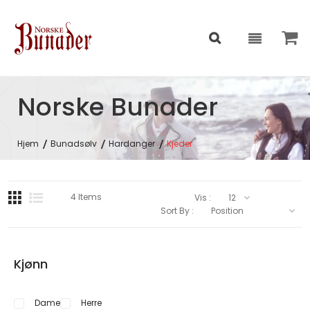
Norske Bunader
Hjem
Bunadsølv
Hardanger
Kjeder
4
Items
Vis :
Sort By :
Kjønn
Dame
Herre