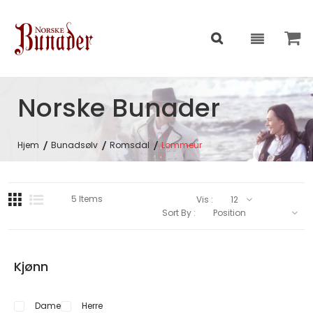
Norske Bunader
Hjem
Bunadsølv
Romsdal
Lommeur
5
Items
Vis :
Sort By :
Kjønn
Dame
Herre