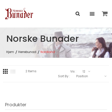
Norske Bunader
Hjem
Herrebunad
Nordland
2
Items
Vis :
Sort By :
Produkter