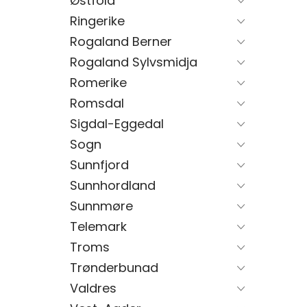
Østfold
Ringerike
Rogaland Berner
Rogaland Sylvsmidja
Romerike
Romsdal
Sigdal-Eggedal
Sogn
Sunnfjord
Sunnhordland
Sunnmøre
Telemark
Troms
Trønderbunad
Valdres