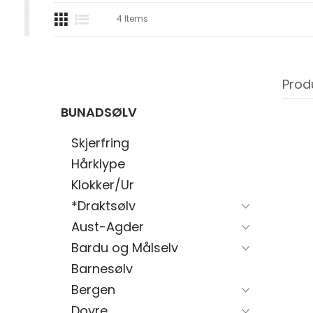
4
Items
Prod
BUNADSØLV
Skjerfring
Hårklype
Klokker/Ur
*Draktsølv
Aust-Agder
Bardu og Målselv
Barnesølv
Bergen
Dovre