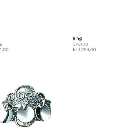
Ring
2
373100
91,00
kr 1 254,00