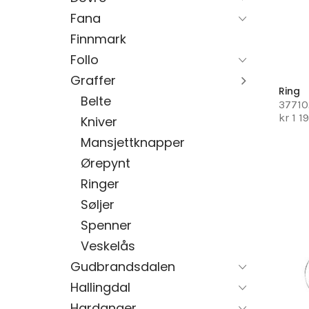
Fana
Finnmark
Follo
Graffer
Ring
Belte
37710
kr 1 1
Kniver
Mansjettknapper
Ørepynt
Ringer
Søljer
Spenner
Veskelås
Gudbrandsdalen
Hallingdal
Hardanger