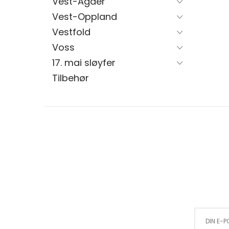
Vest-Agder
Vest-Oppland
Vestfold
Voss
17. mai sløyfer
Tilbehør
Sign Up for