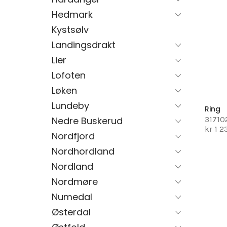
Hedmark
Kystsølv
Landingsdrakt
Lier
Lofoten
Løken
Lundeby
Ring
31710
Nedre Buskerud
kr 1 2
Nordfjord
Nordhordland
Nordland
Nordmøre
Numedal
Østerdal