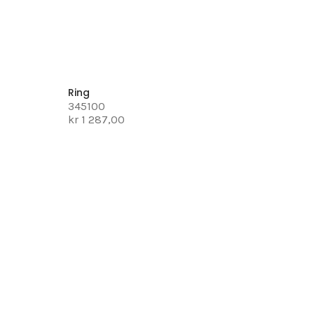
Ring
345100
kr 1 287,00