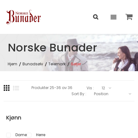
Norske Bunader
Hjem
Bunadsølv
Telemark
Søljer
Produkter
25
-
36
av
36
Vis :
Sort By :
Kjønn
Dame
Herre