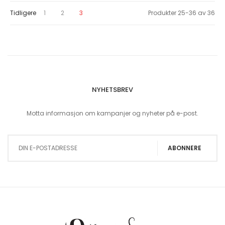
Page
Page
Page
You're currently reading page
Tidligere
1
2
3
Produkter
25
-
36
av
36
NYHETSBREV
Motta informasjon om kampanjer og nyheter på e-post.
Sign Up for Our Newsletter:
ABONNERE