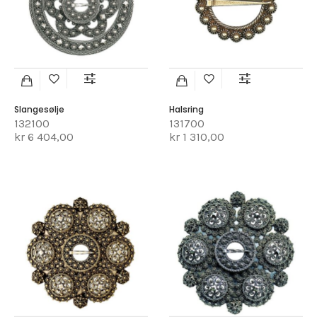
Slangesølje
Halsring
132100
131700
kr 6 404,00
kr 1 310,00