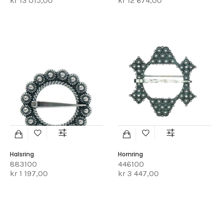
kr 13 015,00
kr 12 674,00
Halsring
Hornring
883100
446100
kr 1 197,00
kr 3 447,00