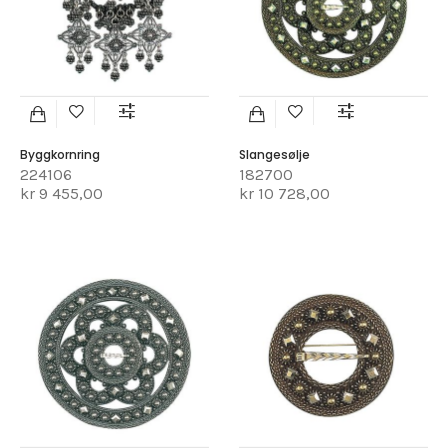
Byggkornring
Slangesølje
224106
182700
kr 9 455,00
kr 10 728,00