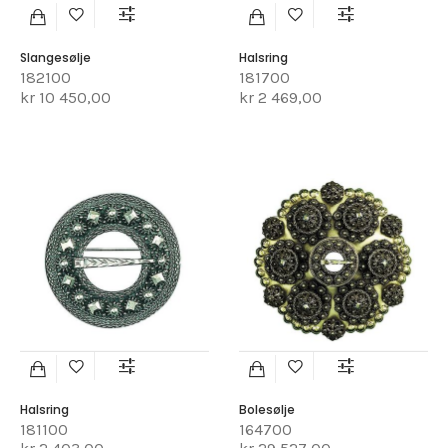
Slangesølje
Halsring
182100
181700
kr 10 450,00
kr 2 469,00
Halsring
Bolesølje
181100
164700