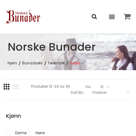
Norske Bunader
Hjem
Bunadsølv
Telemark
Søljer
Produkter
13
-
24
av
36
Vis :
Sort By :
Kjønn
Dame
Herre