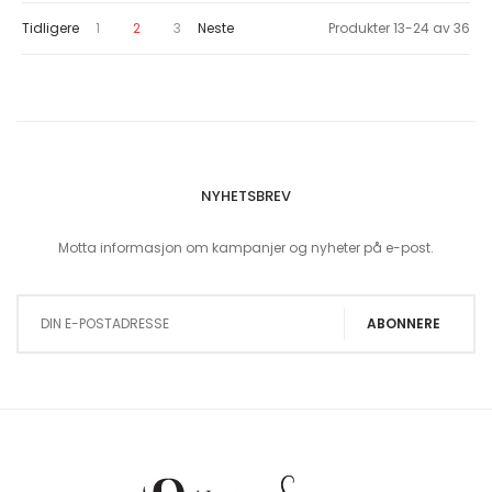
Page
Page
You're currently reading page
Page
Page
Tidligere
1
2
3
Neste
Produkter
13
-
24
av
36
NYHETSBREV
Motta informasjon om kampanjer og nyheter på e-post.
Sign Up for Our Newsletter:
ABONNERE