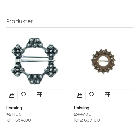
Produkter
Hornring
Halsring
421100
244700
kr 1 654,00
kr 2 637,00