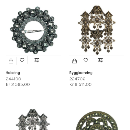
Halsring
Byggkornring
244100
224706
kr 2 565,00
kr 9 511,00