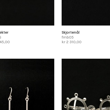
ekter
Skjortenål
6
fmb05
045,00
kr 2 310,00