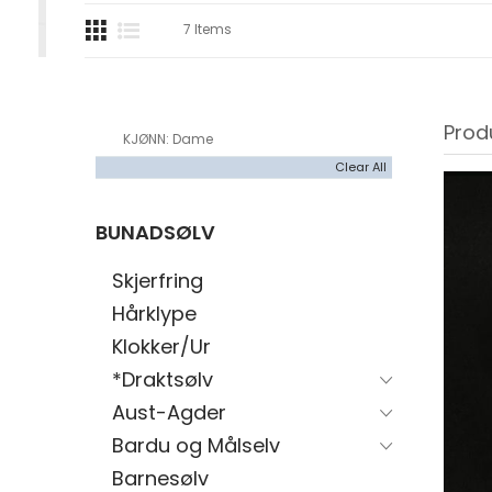
7
Items
Prod
KJØNN
Dame
Clear All
BUNADSØLV
Skjerfring
Hårklype
Klokker/Ur
*Draktsølv
Aust-Agder
Bardu og Målselv
Barnesølv