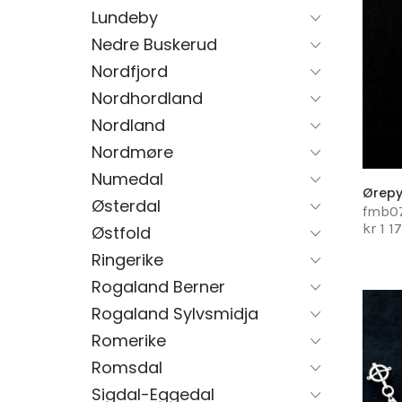
Lundeby
Nedre Buskerud
Nordfjord
Nordhordland
Nordland
Nordmøre
Numedal
Ørepy
Østerdal
fmb0
kr 1 1
Østfold
Ringerike
Rogaland Berner
Rogaland Sylvsmidja
Romerike
Romsdal
Sigdal-Eggedal