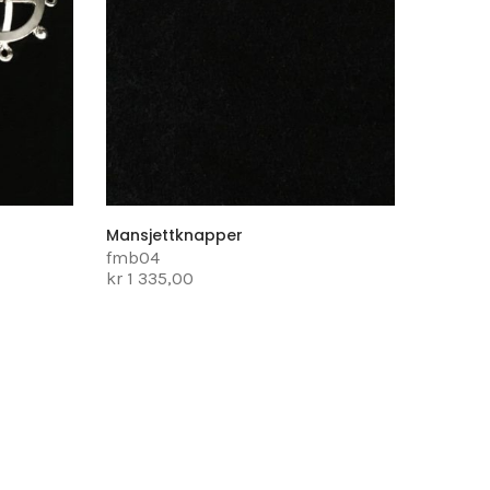
Mansjettknapper
fmb04
kr 1 335,00