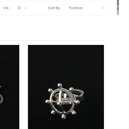
Vis :
Sort By :