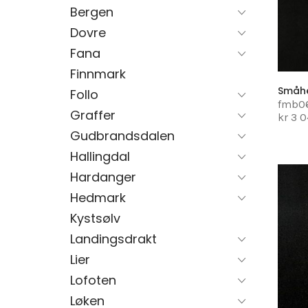
Bergen
Dovre
Fana
Finnmark
Småh
Follo
fmb0
Graffer
kr 3 
Gudbrandsdalen
Hallingdal
Hardanger
Hedmark
Kystsølv
Landingsdrakt
Lier
Lofoten
Løken