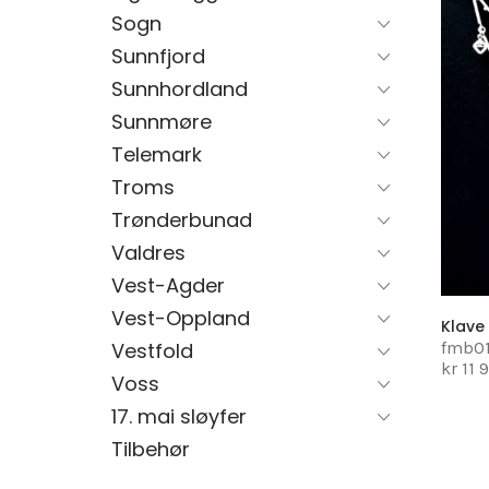
Sogn
Sunnfjord
Sunnhordland
Sunnmøre
Telemark
Troms
Trønderbunad
Valdres
Vest-Agder
Vest-Oppland
Klave
fmb0
Vestfold
kr 11 
Voss
17. mai sløyfer
Tilbehør