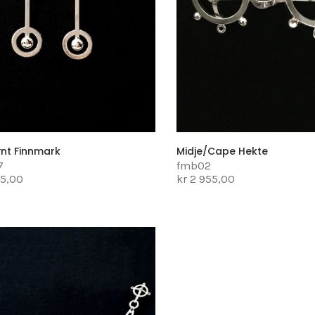
nt Finnmark
Midje/cape Hekte
7
fmb02
75,00
kr 2 955,00