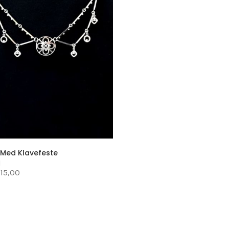
 Med Klavefeste
1
915,00